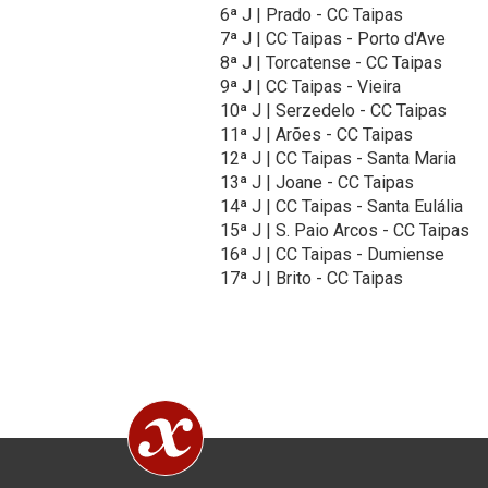
6ª J | Prado - CC Taipas
7ª J | CC Taipas - Porto d'Ave
8ª J | Torcatense - CC Taipas
9ª J | CC Taipas - Vieira
10ª J | Serzedelo - CC Taipas
11ª J | Arões - CC Taipas
12ª J | CC Taipas - Santa Maria
13ª J | Joane - CC Taipas
14ª J | CC Taipas - Santa Eulália
15ª J | S. Paio Arcos - CC Taipas
16ª J | CC Taipas - Dumiense
17ª J | Brito - CC Taipas