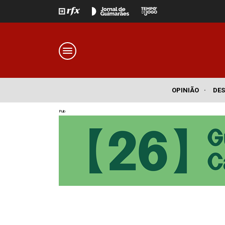
OPINIÃO
·
DE
Pub