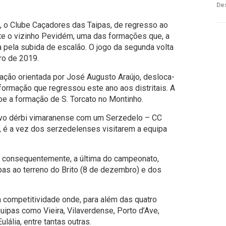
Des
o, o Clube Caçadores das Taipas, de regresso ao
nte o vizinho Pevidém, uma das formações que, a
ta pela subida de escalão. O jogo da segunda volta
ro de 2019.
rmação orientada por José Augusto Araújo, desloca-
 formação que regressou este ano aos distritais. A
be a formação de S. Torcato no Montinho.
novo dérbi vimaranense com um Serzedelo – CC
o, é a vez dos serzedelenses visitarem a equipa
 e, consequentemente, a última do campeonato,
as ao terreno do Brito (8 de dezembro) e dos
competitividade onde, para além das quatro
ipas como Vieira, Vilaverdense, Porto d’Ave,
lália, entre tantas outras.