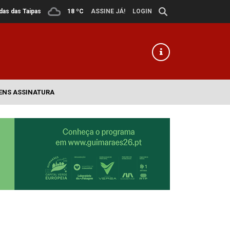
ldas das Taipas
18 ºC
ASSINE JÁ!
LOGIN
ENS ASSINATURA