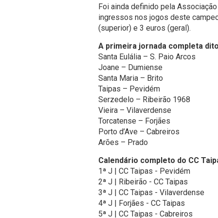
Foi ainda definido pela Associação
ingressos nos jogos deste campeon
(superior) e 3 euros (geral).
A primeira jornada completa dit
Santa Eulália – S. Paio Arcos
Joane – Dumiense
Santa Maria – Brito
Taipas – Pevidém
Serzedelo – Ribeirão 1968
Vieira – Vilaverdense
Torcatense – Forjães
Porto d’Ave – Cabreiros
Arões – Prado
Calendário completo do CC Taip
1ª J | CC Taipas - Pevidém
2ª J | Ribeirão - CC Taipas
3ª J | CC Taipas - Vilaverdense
4ª J | Forjães - CC Taipas
5ª J | CC Taipas - Cabreiros