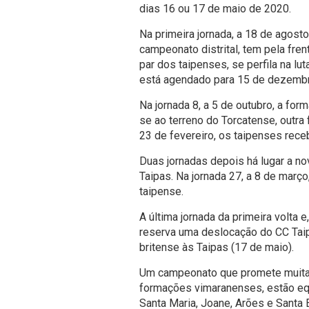
dias 16 ou 17 de maio de 2020.
Na primeira jornada, a 18 de agost
campeonato distrital, tem pela fre
par dos taipenses, se perfila na lu
está agendado para 15 de dezemb
Na jornada 8, a 5 de outubro, a fo
se ao terreno do Torcatense, outra
23 de fevereiro, os taipenses rece
Duas jornadas depois há lugar a 
Taipas. Na jornada 27, a 8 de març
taipense.
A última jornada da primeira volta
reserva uma deslocação do CC Taip
britense às Taipas (17 de maio).
Um campeonato que promete muita 
formações vimaranenses, estão equ
Santa Maria, Joane, Arões e Santa Eu