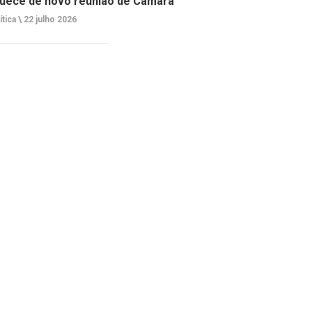
uece de novo reunião de Câmara
ítica \
22 julho 2026