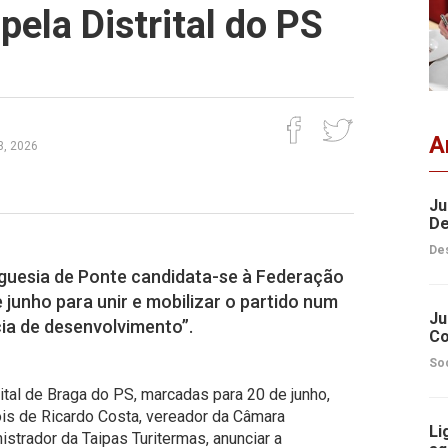
pela Distrital do PS
A
3, 2026
Ju
De
Des
eguesia de Ponte candidata-se à Federação
 junho para unir e mobilizar o partido num
Ju
cia de desenvolvimento”.
Co
So
ital de Braga do PS, marcadas para 20 de junho,
ois de Ricardo Costa, vereador da Câmara
Li
strador da Taipas Turitermas, anunciar a