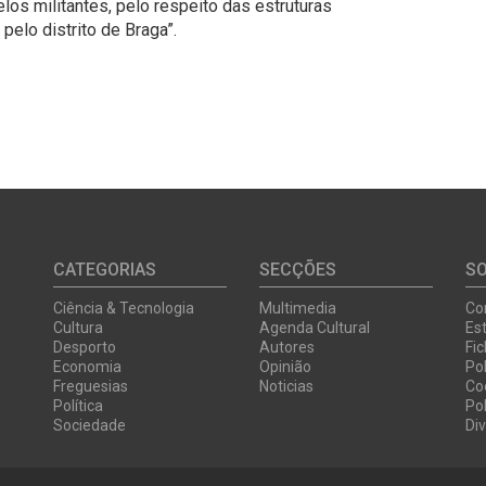
los militantes, pelo respeito das estruturas
pelo distrito de Braga”.
CATEGORIAS
SECÇÕES
S
Ciência & Tecnologia
Multimedia
Co
Cultura
Agenda Cultural
Est
Desporto
Autores
Fi
Economia
Opinião
Pol
Freguesias
Noticias
Co
Política
Pol
Sociedade
Di