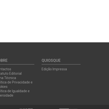
OBRE
QUIOSQUE
ntactos
Edição Impressa
atuto Editorial
cha Técnica
ítica de Privacidade e
okies
ítica de Igualdade e
versidade