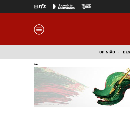
OPINIÃO
·
DE
Pub