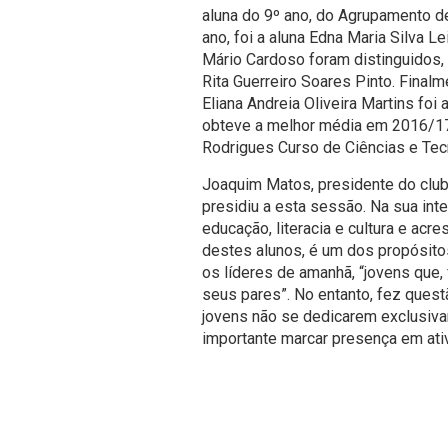
aluna do 9º ano, do Agrupamento d
ano, foi a aluna Edna Maria Silva 
Mário Cardoso foram distinguidos, 
Rita Guerreiro Soares Pinto. Final
Eliana Andreia Oliveira Martins fo
obteve a melhor média em 2016/17 
Rodrigues Curso de Ciências e Tec
Joaquim Matos, presidente do clube
presidiu a esta sessão. Na sua int
educação, literacia e cultura e ac
destes alunos, é um dos propósitos
os líderes de amanhã, “jovens que,
seus pares”. No entanto, fez ques
jovens não se dedicarem exclusiv
importante marcar presença em ativ