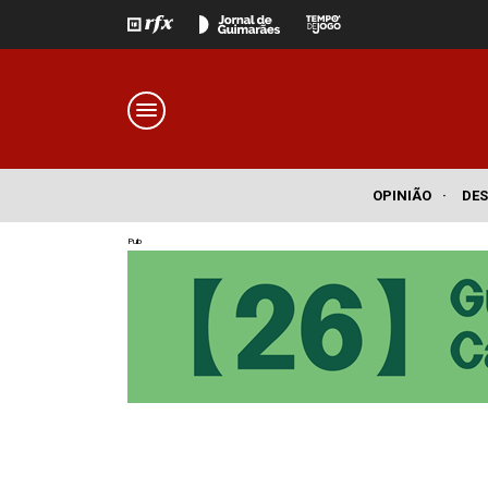
OPINIÃO
·
DE
Pub