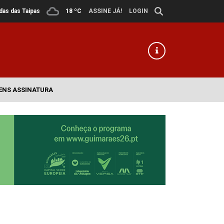
ldas das Taipas
18 ºC
ASSINE JÁ!
LOGIN
ENS ASSINATURA