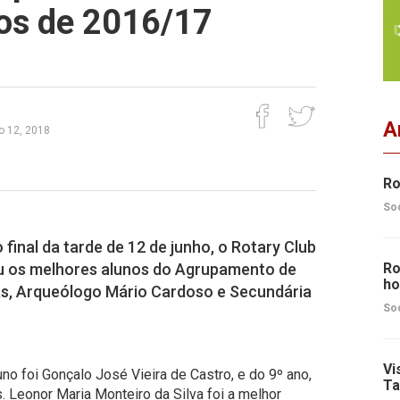
os de 2016/17
A
ho 12, 2018
Ro
So
final da tarde de 12 de junho, o Rotary Club
u os melhores alunos do Agrupamento de
Ro
ho
pas, Arqueólogo Mário Cardoso e Secundária
So
Vi
luno foi Gonçalo José Vieira de Castro, e do 9º ano,
Ta
. Leonor Maria Monteiro da Silva foi a melhor