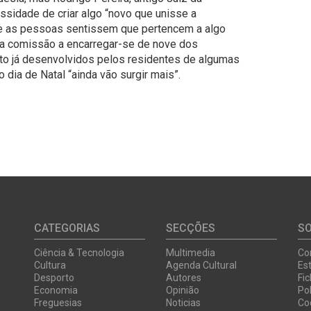
ssidade de criar algo “novo que unisse a
e as pessoas sentissem que pertencem a algo
 a comissão a encarregar-se de nove dos
to já desenvolvidos pelos residentes de algumas
dia de Natal “ainda vão surgir mais”.
CATEGORIAS
SECÇÕES
S
Ciência & Tecnologia
Multimedia
Co
Cultura
Agenda Cultural
Est
Desporto
Autores
Fi
Economia
Opinião
Pol
Freguesias
Noticias
Co