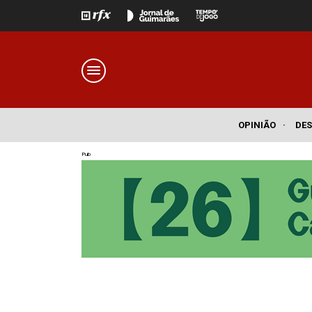
OPINIÃO
·
DE
Pub