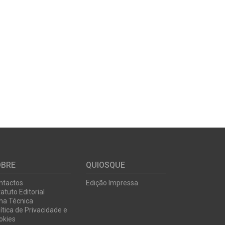
OBRE
QUIOSQUE
ntactos
Edição Impressa
atuto Editorial
cha Técnica
ítica de Privacidade e
okies