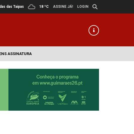
ldas das Taipas
18 ºC
ASSINE JÁ!
LOGIN
ENS ASSINATURA