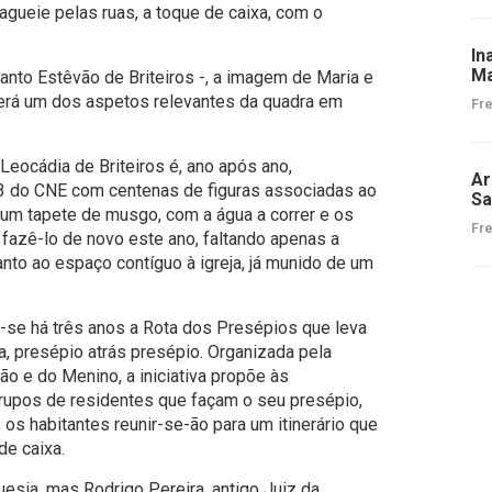
gueie pelas ruas, a toque de caixa, com o
In
Ma
anto Estêvão de Briteiros -, a imagem de Maria e
rá um dos aspetos relevantes da quadra em
Fre
eocádia de Briteiros é, ano após ano,
Ar
 do CNE com centenas de figuras associadas ao
Sa
um tapete de musgo, com a água a correr e os
Fre
fazê-lo de novo este ano, faltando apenas a
to ao espaço contíguo à igreja, já munido de um
z-se há três anos a Rota dos Presépios que leva
a, presépio atrás presépio. Organizada pela
o e do Menino, a iniciativa propõe às
grupos de residentes que façam o seu presépio,
 os habitantes reunir-se-ão para um itinerário que
de caixa.
uesia, mas Rodrigo Pereira, antigo Juiz da