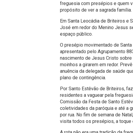
freguesia com presépios e quem va
propósito de ver a sagrada família.
Em Santa Leocádia de Briteiros e S
José em redor do Menino Jesus se
espaço público.
O presépio movimentado de Santa L
apresentado pelo Agrupamento 883
nascimento de Jesus Cristo sobre 
moinhos a girarem em redor. Prevê 
anuência da delegada de saúde quan
plano de contingência.
Por Santo Estêvão de Briteiros, fa
residentes a vaguear pela freguesi
Comissão da Festa de Santo Estêvã
coletividades da paróquia e até a 
por rua. No fim de semana de Natal,
visita todos os presépios, a toque 
A rota não era uma tradição da freg