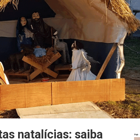
tas natalícias: saiba
Pub