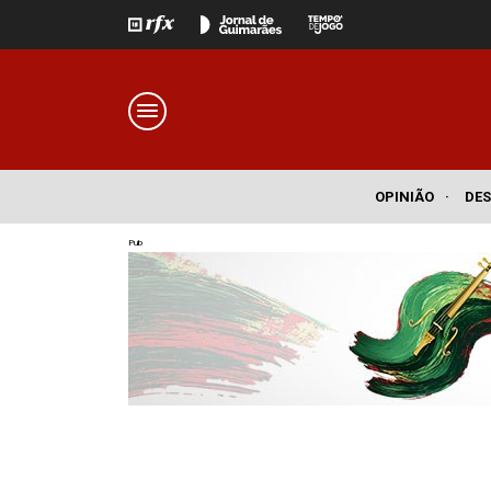
OPINIÃO
·
DE
Pub