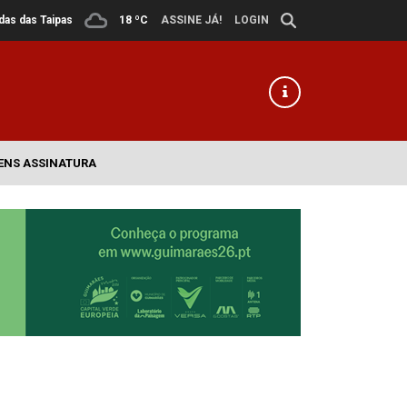
ldas das Taipas
18 ºC
ASSINE JÁ!
LOGIN
ENS ASSINATURA