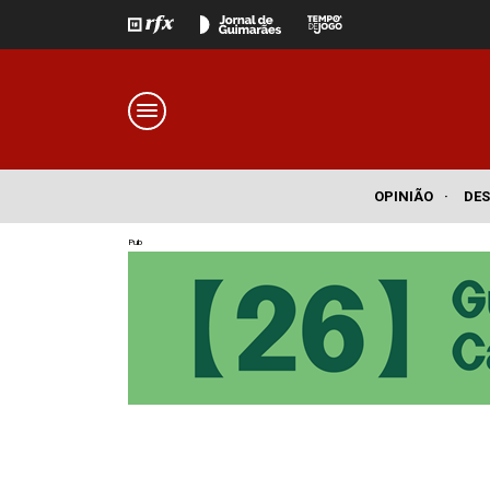
OPINIÃO
·
DE
Pub