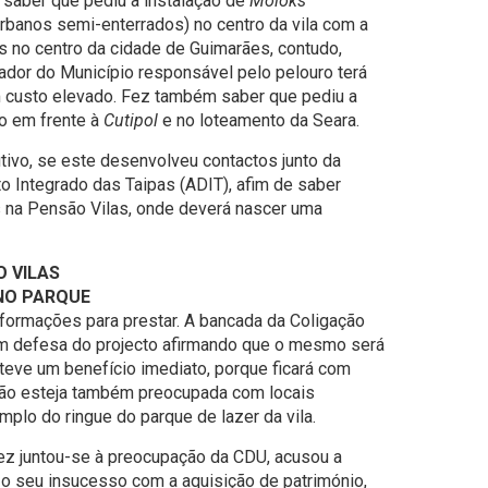
 saber que pediu a instalação de
Moloks
rbanos semi-enterrados) no centro da vila com a
 no centro da cidade de Guimarães, contudo,
ador do Município responsável pelo pelouro terá
custo elevado. Fez também saber que pediu a
o em frente à
Cutipol
e no loteamento da Seara.
vo, se este desenvolveu contactos junto da
 Integrado das Taipas (ADIT), afim de saber
 na Pensão Vilas, onde deverá nascer uma
O VILAS
 NO PARQUE
nformações para prestar. A bancada da Coligação
em defesa do projecto afirmando que o mesmo será
 teve um benefício imediato, porque ficará com
não esteja também preocupada com locais
plo do ringue do parque de lazer da vila.
vez juntou-se à preocupação da CDU, acusou a
 o seu insucesso com a aquisição de património,