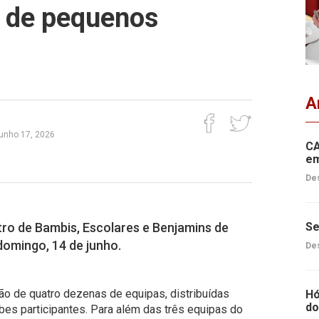
 de pequenos
A
junho 17, 2026
CA
em
Des
ro de Bambis, Escolares e Benjamins de
Se
domingo, 14 de junho.
Des
ção de quatro dezenas de equipas, distribuídas
Hó
do
bes participantes. Para além das três equipas do