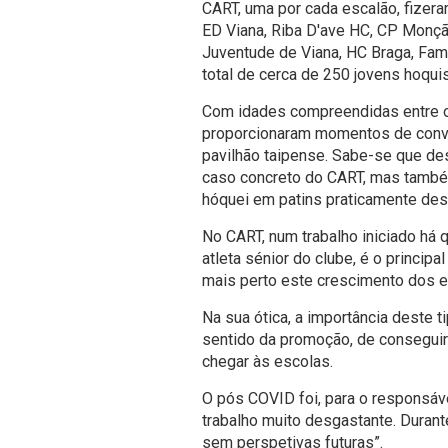
CART, uma por cada escalão, fizer
ED Viana, Riba D'ave HC, CP Monção
Juventude de Viana, HC Braga, Fama
total de cerca de 250 jovens hoquis
Com idades compreendidas entre os 
proporcionaram momentos de convív
pavilhão taipense. Sabe-se que de
caso concreto do CART, mas també
hóquei em patins praticamente de
No CART, num trabalho iniciado há 
atleta sénior do clube, é o princi
mais perto este crescimento dos e
Na sua ótica, a importância deste t
sentido da promoção, de conseguir
chegar às escolas.
O pós COVID foi, para o responsáv
trabalho muito desgastante. Durant
sem perspetivas futuras”.