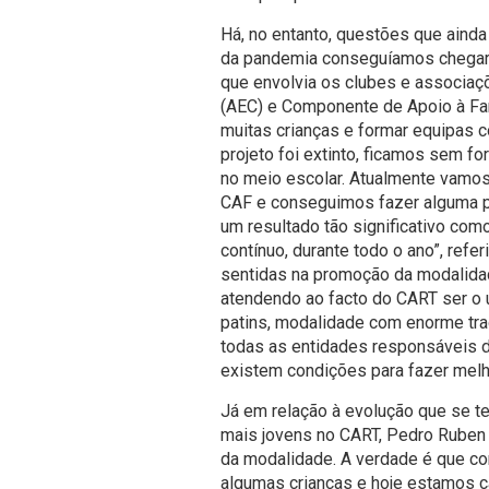
Há, no entanto, questões que ainda
da pandemia conseguíamos chegar 
que envolvia os clubes e associaç
(AEC) e Componente de Apoio à Fam
muitas crianças e formar equipas 
projeto foi extinto, ficamos sem f
no meio escolar. Atualmente vamos 
CAF e conseguimos fazer alguma p
um resultado tão significativo como
contínuo, durante todo o ano”, refe
sentidas na promoção da modalida
atendendo ao facto do CART ser o 
patins, modalidade com enorme tra
todas as entidades responsáveis 
existem condições para fazer melh
Já em relação à evolução que se t
mais jovens no CART, Pedro Ruben 
da modalidade. A verdade é que co
algumas crianças e hoje estamos c