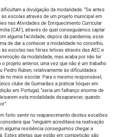
 dificultam a divulgação da modalidade. “Se antes
às escolas através de um projeto municipal em
ões nas Atividades de Enriquecimento Curricular
ília (CAF), através do qual conseguíamos captar
com alguma facilidade, depois da pandemia, esse
orma de dar a conhecer a modalidade no concelho,
às escolas nas férias letivas através das AEC e
romoção da modalidade, mas acaba por não ter
 o projeto anterior, uma vez que não é um trabalho
riu Pedro Ruben, relativamente às dificuldades
de no meio escolar. Para o mesmo responsável,
único clube de Guimarães a praticar hóquei em
dição em Portugal, “seria um falhanço enorme de
deixarem esta modalidade desaparecer, quando
or”.
em feito sentir no reaparecimento destes escalões
considera que “ninguém acreditava na reativação
m alguma resiliência conseguimos chegar a
á. Estes atletas que estão em competição são