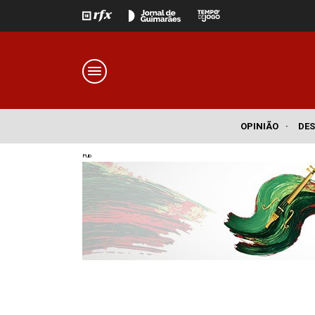
OPINIÃO
·
DE
Pub