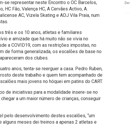
am-se representar neste Encontro o OC Barcelos,
Des
, HC Fão, Valença HC, A Cervães Activo, A.
license AC, Vizela Skating e ADJ Vila Praia, num
tas.
três e os 10 anos, atletas e familiares
io e amizade que há muito não se vivia no
sde a COVID19, com as restrições impostas, no
m de forma generalizada, os escalões de base no
sapareceram dos clubes.
quatro anos, tenta-se reerguer a casa. Pedro Ruben,
pal rosto deste trabalho e quem tem acompanhado de
scalões mais jovens no hóquei em patins do CART.
ipo de iniciativas para a modalidade insere-se no
 chegar a um maior número de crianças, conseguir
el pelo desenvolvimento destes escalões, “um
e alguns meses dei treinos a apenas 2 atletas e