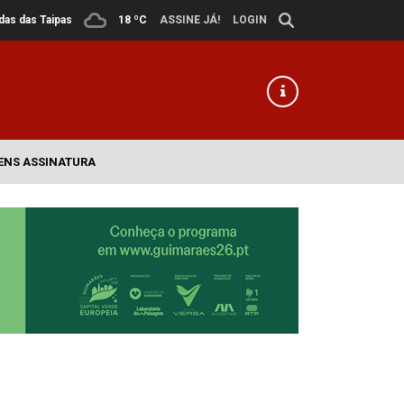
ldas das Taipas
18 ºC
ASSINE JÁ!
LOGIN
ENS ASSINATURA