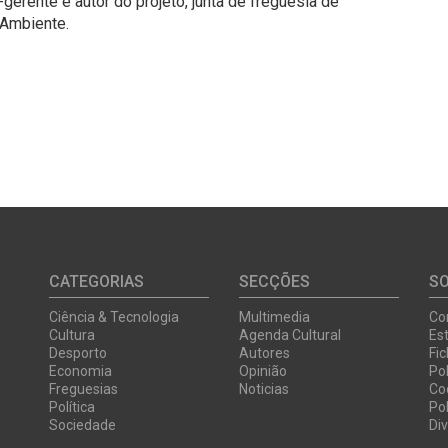
gerente é autor do projeto, junta de freguesia de
 Ambiente.
CATEGORIAS
SECÇÕES
S
Ciência & Tecnologia
Multimedia
Co
Cultura
Agenda Cultural
Est
Desporto
Autores
Fi
Economia
Opinião
Pol
Freguesias
Noticias
Co
Política
Pol
Sociedade
Di