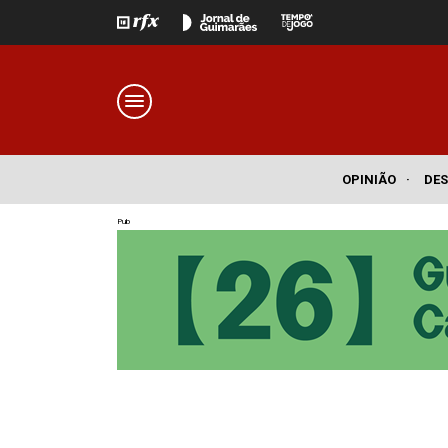
OPINIÃO
·
DE
Pub