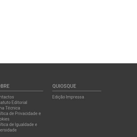
OBRE
QUIOSQUE
ntactos
Edição Impressa
atuto Editorial
cha Técnica
ítica de Privacidade e
okies
ítica de Igualdade e
versidade