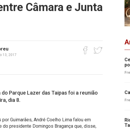
ntre Câmara e Junta
A
breu
ho 13, 2017
Ce
po
Fre
a do Parque Lazer das Taipas foi a reunião
Ca
a, dia 8.
Fre
s por Guimarães, André Coelho Lima falou em
Ri
Ta
rte do presidente Domingos Bragança que, disse,