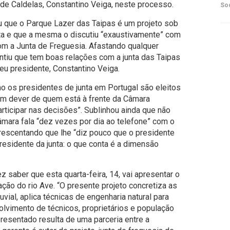
 de Caldelas, Constantino Veiga, neste processo.
So
 que o Parque Lazer das Taipas é um projeto sob
sta e que a mesma o discutiu “exaustivamente” com
om a Junta de Freguesia. Afastando qualquer
tiu que tem boas relações com a junta das Taipas
eu presidente, Constantino Veiga.
o os presidentes de junta em Portugal são eleitos
um dever de quem está à frente da Câmara
articipar nas decisões”. Sublinhou ainda que não
âmara fala “dez vezes por dia ao telefone” com o
crescentando que lhe “diz pouco que o presidente
esidente da junta: o que conta é a dimensão
fez saber que esta quarta-feira, 14, vai apresentar o
zação do rio Ave. “O presente projeto concretiza as
uvial, aplica técnicas de engenharia natural para
lvimento de técnicos, proprietários e população
presentado resulta de uma parceria entre a