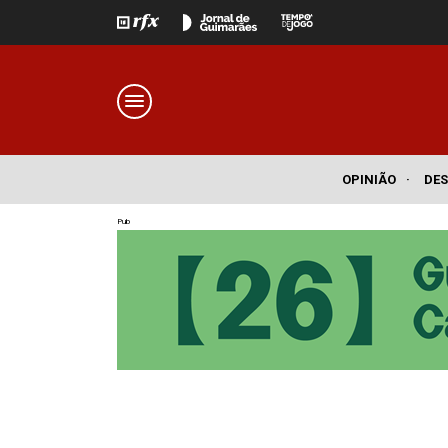
OPINIÃO
·
DE
Pub