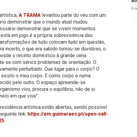
ao
Fre
rtística,
A TRAMA
levantou parte do véu com um
sário demonstrar que o mundo atual mudou
essário demonstrar que se vivem momentos
 está em jogo é a própria sobrevivência das
transformações de tudo colocam tudo em questão,
a incerto, o que era sabido tornou-se duvidoso, o
 desde o recinto doméstico à grande cena
nta-se com sérios problemas de orientação. O
ivamente perturbado. Que lugar para o corpo? O
u existo o meu corpo. É como corpo e numa
ecido pelo outro. O espaço apreende-se
ganismo vivo, procura o equilíbrio, não de si
eio em que vive".
 residência artística estão abertas, sendo possível
eguinte link:
https://em.guimaraes.pt/open-call-
25