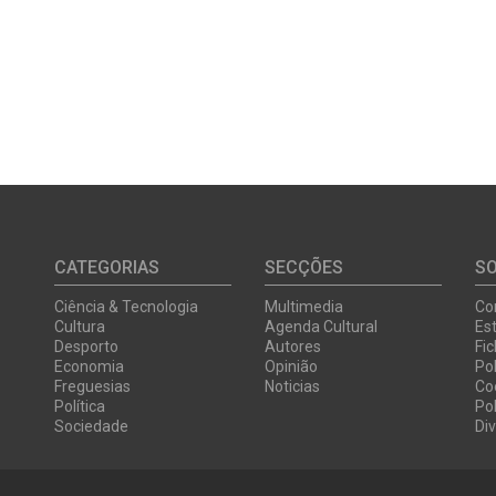
CATEGORIAS
SECÇÕES
S
Ciência & Tecnologia
Multimedia
Co
Cultura
Agenda Cultural
Est
Desporto
Autores
Fi
Economia
Opinião
Pol
Freguesias
Noticias
Co
Política
Pol
Sociedade
Di