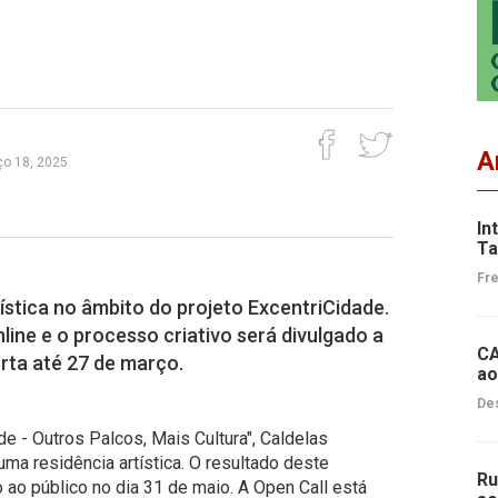
A
ço 18, 2025
In
Ta
Fre
ística no âmbito do projeto ExcentriCidade.
line e o processo criativo será divulgado a
CA
erta até 27 de março.
ao
Des
e - Outros Palcos, Mais Cultura", Caldelas
ma residência artística. O resultado deste
Ru
 ao público no dia 31 de maio. A Open Call está