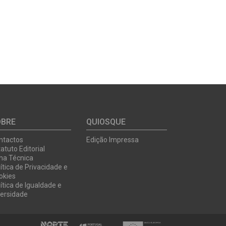
OBRE
QUIOSQUE
ntactos
Edição Impressa
atuto Editorial
cha Técnica
ítica de Privacidade e
okies
ítica de Igualdade e
versidade