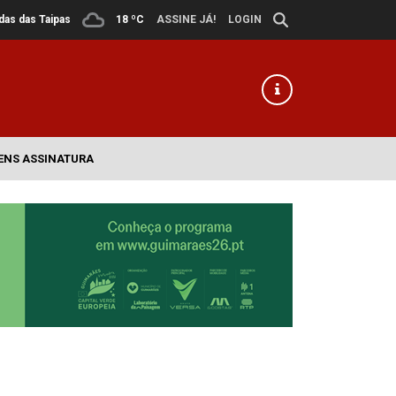
ldas das Taipas
18 ºC
ASSINE JÁ!
LOGIN
ENS ASSINATURA