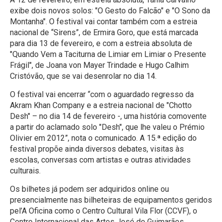
exibe dois novos solos: "O Gesto do Falcão" e "O Sono da
Montanha". O festival vai contar também com a estreia
nacional de “Sirens”, de Ermira Goro, que está marcada
para dia 13 de fevereiro, e com a estreia absoluta de
"Quando Vem a Taciturna de Limiar em Limiar o Presente
Frágil", de Joana von Mayer Trindade e Hugo Calhim
Cristóvão, que se vai desenrolar no dia 14.
O festival vai encerrar “com o aguardado regresso da
Akram Khan Company e a estreia nacional de "Chotto
Desh" – no dia 14 de fevereiro -, uma história comovente
a partir do aclamado solo "Desh", que lhe valeu o Prémio
Olivier em 2012”, nota o comunicado. A 15.ª edição do
festival propõe ainda diversos debates, visitas às
escolas, conversas com artistas e outras atividades
culturais.
Os bilhetes já podem ser adquiridos
online
ou
presencialmente nas bilheteiras de equipamentos geridos
pel’A Oficina como o Centro Cultural Vila Flor (CCVF), o
Centro Internacional das Artes José de Guimarães