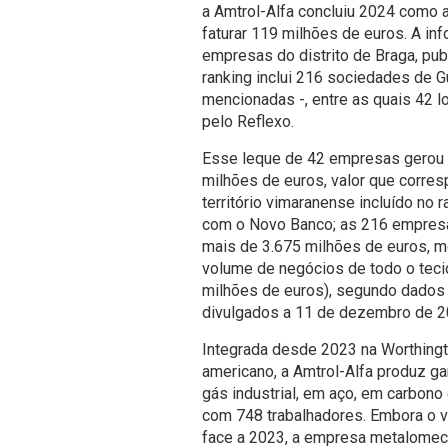
a Amtrol-Alfa concluiu 2024 como 
faturar 119 milhões de euros. A i
empresas do distrito de Braga, pub
ranking inclui 216 sociedades de 
mencionadas -, entre as quais 42 l
pelo Reflexo.
Esse leque de 42 empresas gerou
milhões de euros, valor que corre
território vimaranense incluído no 
com o Novo Banco; as 216 empresa
mais de 3.675 milhões de euros, m
volume de negócios de todo o tec
milhões de euros), segundo dados do
divulgados a 11 de dezembro de 2
Integrada desde 2023 na Worthingto
americano, a Amtrol-Alfa produz gar
gás industrial, em aço, em carbon
com 748 trabalhadores. Embora o 
face a 2023, a empresa metalomecâ