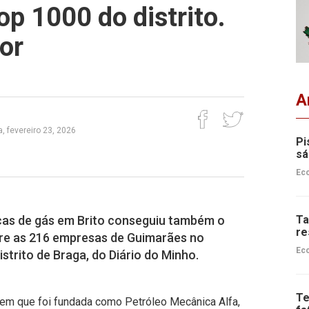
p 1000 do distrito.
or
A
, fevereiro 23, 2026
Pi
sá
Ec
icas de gás em Brito conseguiu também o
Ta
re
re as 216 empresas de Guimarães no
Ec
strito de Braga, do Diário do Minho.
Te
em que foi fundada como Petróleo Mecânica Alfa,