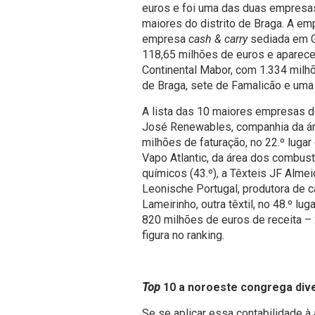
euros e foi uma das duas empresa
maiores do distrito de Braga. A emp
empresa
cash & carry
sediada em G
118,65 milhões de euros e aparece
Continental Mabor, com 1.334 milh
de Braga, sete de Famalicão e um
A lista das 10 maiores empresas 
José Renewables, companhia da ár
milhões de faturação, no 22.º lugar d
Vapo Atlantic, da área dos combustí
químicos (43.º), a Têxteis JF Almei
Leonische Portugal, produtora de c
Lameirinho, outra têxtil, no 48.º l
820 milhões de euros de receita 
figura no ranking.
Top
10 a noroeste congrega div
Se se aplicar essa contabilidade à 