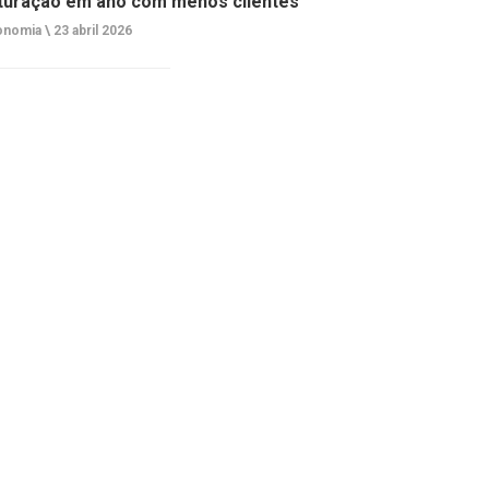
turação em ano com menos clientes
onomia \
23 abril 2026