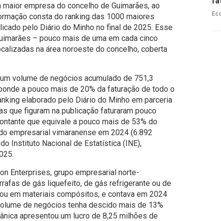
fa
a maior empresa do concelho de Guimarães, ao
Ec
nformação consta do ranking das 1000 maiores
licado pelo Diário do Minho no final de 2025. Esse
Guimarães – pouco mais de uma em cada cinco
ocalizadas na área noroeste do concelho, coberta
 um volume de negócios acumulado de 751,3
sponde a pouco mais de 20% da faturação de todo o
ranking elaborado pelo Diário do Minho em parceria
s que figuram na publicação faturaram pouco
ontante que equivale a pouco mais de 53% do
ido empresarial vimaranense em 2024 (6.892
 Instituto Nacional de Estatística (INE),
025.
n Enterprises, grupo empresarial norte-
rafas de gás liquefeito, de gás refrigerante ou de
o ou em materiais compósitos, e contava em 2024
volume de negócios tenha descido mais de 13%
nica apresentou um lucro de 8,25 milhões de