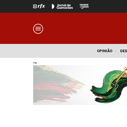
OPINIÃO
·
DE
Pub