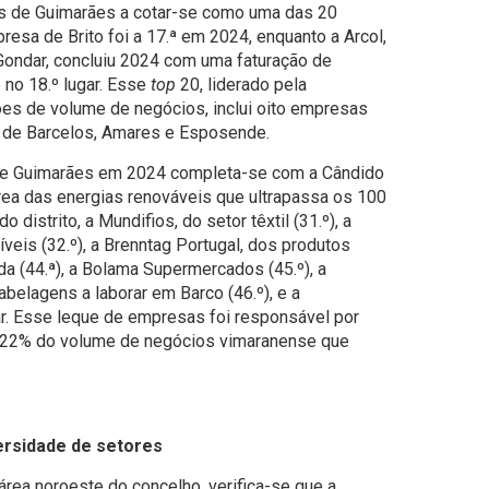
s de Guimarães a cotar-se como uma das 20
resa de Brito foi a 17.ª em 2024, enquanto a Arcol,
ondar, concluiu 2024 com uma faturação de
 no 18.º lugar. Esse
top
20, liderado pela
ões de volume de negócios, inclui oito empresas
a de Barcelos, Amares e Esposende.
de Guimarães em 2024 completa-se com a Cândido
ea das energias renováveis que ultrapassa os 100
o distrito, a Mundifios, do setor têxtil (31.º), a
veis (32.º), a Brenntag Portugal, dos produtos
da (44.ª), a Bolama Supermercados (45.º), a
abelagens a laborar em Barco (46.º), e a
ugar. Esse leque de empresas foi responsável por
– 22% do volume de negócios vimaranense que
ersidade de setores
área noroeste do concelho, verifica-se que a