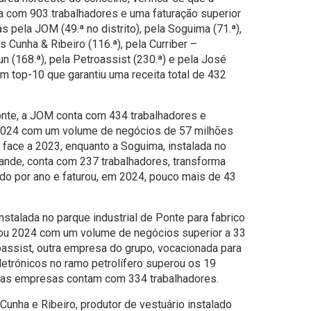
a com 903 trabalhadores e uma faturação superior
 pela JOM (49.ª no distrito), pela Soguima (71.ª),
s Cunha & Ribeiro (116.ª), pela Curriber –
un (168.ª), pela Petroassist (230.ª) e pela José
m top-10 que garantiu uma receita total de 432
te, a JOM conta com 434 trabalhadores e
o 2024 com um volume de negócios de 57 milhões
 face a 2023, enquanto a Soguima, instalada no
Sande, conta com 237 trabalhadores, transforma
do por ano e faturou, em 2024, pouco mais de 43
nstalada no parque industrial de Ponte para fabrico
ou 2024 com um volume de negócios superior a 33
oassist, outra empresa do grupo, vocacionada para
etrónicos no ramo petrolífero superou os 19
duas empresas contam com 334 trabalhadores.
unha e Ribeiro, produtor de vestuário instalado