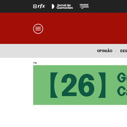
OPINIÃO
·
DE
Pub