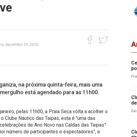
Ave
A
ra, dezembro 29, 2025
Ce
po
Fre
ganiza, na próxima quinta-feira, mais uma
 mergulho está agendado para as 11h00.
Cl
de
 janeiro, pelas 11h00, a Praia Seca volta a acolher o
Des
 o Clube Náutico das Taipas, esta é "uma das
 celebrações de Ano Novo nas Caldas das Taipas”.
or número de participantes e espectadores”, e
Cl