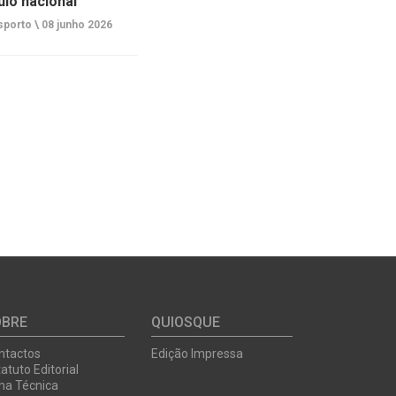
tulo nacional
porto \
08 junho 2026
OBRE
QUIOSQUE
ntactos
Edição Impressa
atuto Editorial
cha Técnica