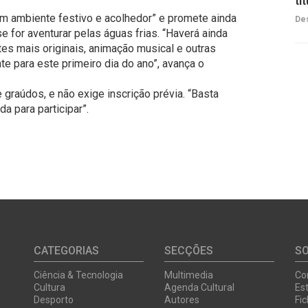
tí
um ambiente festivo e acolhedor” e promete ainda
Des
e for aventurar pelas águas frias. “Haverá ainda
es mais originais, animação musical e outras
e para este primeiro dia do ano”, avança o
graúdos, e não exige inscrição prévia. “Basta
a para participar”.
CATEGORIAS
SECÇÕES
S
Ciência & Tecnologia
Multimedia
Co
Cultura
Agenda Cultural
Est
Desporto
Autores
Fi