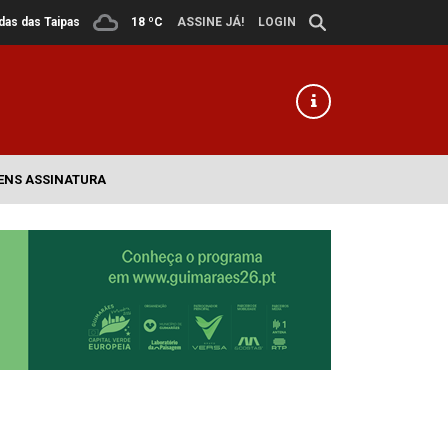
ldas das Taipas
18 ºC
ASSINE JÁ!
LOGIN
ENS ASSINATURA