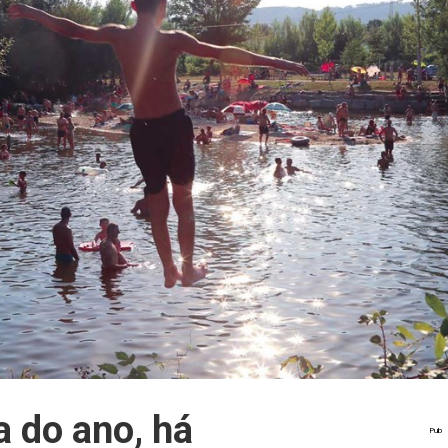
a do ano, há
Pub