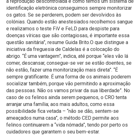
a reprodução descontrolada e como temos um sistema de
identificação eletrónica conseguimos sempre monitorizar
os gatos. Se se perderem, podem ser devolvidos às
colónias. Quando estão anestesiados recolhemos sangue
e realizamos o teste FiV e FeLD para despiste para
doenças víricas que são contagiosas, é importante essa
questão sanitária”, resume Guida Brito.O que distingue a
iniciativa da freguesia de Caldelas é a colocação do
abrigo. “É uma vantagem”, indica, até porque “eles vão lá
comer, descansar, consegue-se ver se estão doentes, se
não estão, fazer uma monitorização mais direta”. “É
sempre gratificante. É uma forma de os animais poderem
socializar também, porque vão permitindo a aproximação
das pessoas. Não os vamos privar da sua liberdade”. No
caso de os felinos ainda serem pequenos, o CRO tenta
arranjar uma família; aos mais adultos, como essa
possibilidade fica vetada – “não se dão, sentem-se
ameaçados numa casa”, o método CED permite aos
felinos continuarem a “vida nómada”, tendo por perto os
cuidadores que garantem o seu bem-estar.