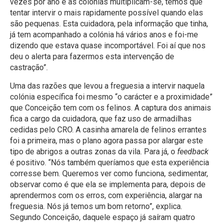
vezes por ano e as colónias multiplicam-se, temos que
tentar intervir o mais rapidamente possível quando elas
são pequenas. Esta cuidadora, pela informação que tinha,
já tem acompanhado a colónia há vários anos e foi-me
dizendo que estava quase incomportável. Foi aí que nos
deu o alerta para fazermos esta intervenção de
castração”.
Uma das razões que levou a freguesia a intervir naquela
colónia específica foi mesmo “o carácter e a proximidade”
que Conceição tem com os felinos. A captura dos animais
fica a cargo da cuidadora, que faz uso de armadilhas
cedidas pelo CRO. A casinha amarela de felinos errantes
foi a primeira, mas o plano agora passa por alargar este
tipo de abrigos a outras zonas da vila. Para já, o
feedback
é positivo. “Nós também queríamos que esta experiência
corresse bem. Queremos ver como funciona, sedimentar,
observar como é que ela se implementa para, depois de
aprendermos com os erros, com experiência, alargar na
freguesia. Nós já temos um bom retorno”, explica.
Segundo Conceição, daquele espaço já saíram quatro