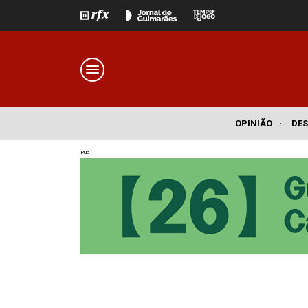
OPINIÃO
·
DE
Pub