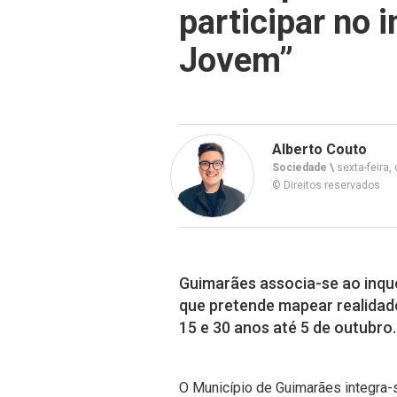
participar no i
Jovem”
Alberto Couto
Sociedade \
sexta-feira,
© Direitos reservados
Guimarães associa-se ao inqu
que pretende mapear realidade
15 e 30 anos até 5 de outubro.
O Município de Guimarães integra-s