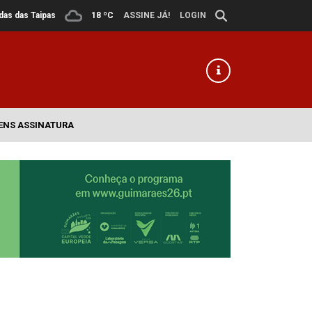
ldas das Taipas
18 ºC
ASSINE JÁ!
LOGIN
ENS ASSINATURA