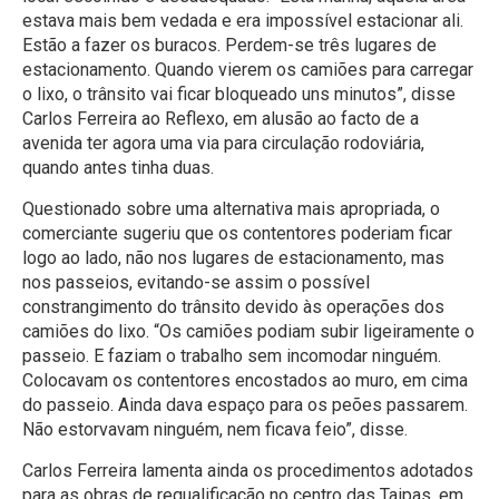
estava mais bem vedada e era impossível estacionar ali.
Estão a fazer os buracos. Perdem-se três lugares de
estacionamento. Quando vierem os camiões para carregar
o lixo, o trânsito vai ficar bloqueado uns minutos”, disse
Carlos Ferreira ao Reflexo, em alusão ao facto de a
avenida ter agora uma via para circulação rodoviária,
quando antes tinha duas.
Questionado sobre uma alternativa mais apropriada, o
comerciante sugeriu que os contentores poderiam ficar
logo ao lado, não nos lugares de estacionamento, mas
nos passeios, evitando-se assim o possível
constrangimento do trânsito devido às operações dos
camiões do lixo. “Os camiões podiam subir ligeiramente o
passeio. E faziam o trabalho sem incomodar ninguém.
Colocavam os contentores encostados ao muro, em cima
do passeio. Ainda dava espaço para os peões passarem.
Não estorvavam ninguém, nem ficava feio”, disse.
Carlos Ferreira lamenta ainda os procedimentos adotados
para as obras de requalificação no centro das Taipas, em