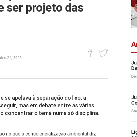
 ser projeto das
A
bro 24, 2023
Ju
De
Des
 se apelava à separação do lixo, a
Ju
Co
seguir, mas em debate entre as várias
So
ao concentrar o tema numa só disciplina.
Li
ão no que à consciencialização ambiental diz