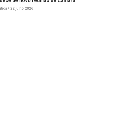
uece de novo reunião de Câmara
ítica \
22 julho 2026