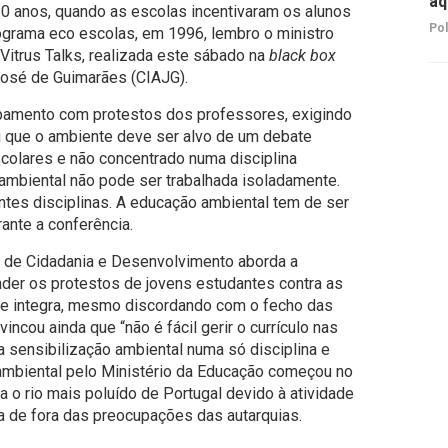
aq
0 anos, quando as escolas incentivaram os alunos
Pol
rograma eco escolas, em 1996, lembro o ministro
Vitrus Talks, realizada este sábado na
black box
José de Guimarães (CIAJG).
ipamento com protestos dos professores, exigindo
 que o ambiente deve ser alvo de um debate
escolares e não concentrado numa disciplina
o ambiental não pode ser trabalhada isoladamente.
ntes disciplinas. A educação ambiental tem de ser
ante a conferência.
na de Cidadania e Desenvolvimento aborda a
der os protestos de jovens estudantes contra as
ue integra, mesmo discordando com o fecho das
incou ainda que “não é fácil gerir o currículo nas
a sensibilização ambiental numa só disciplina e
ambiental pelo Ministério da Educação começou no
a o rio mais poluído de Portugal devido à atividade
va de fora das preocupações das autarquias.