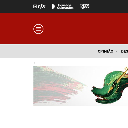
OPINIÃO
·
DE
Pub