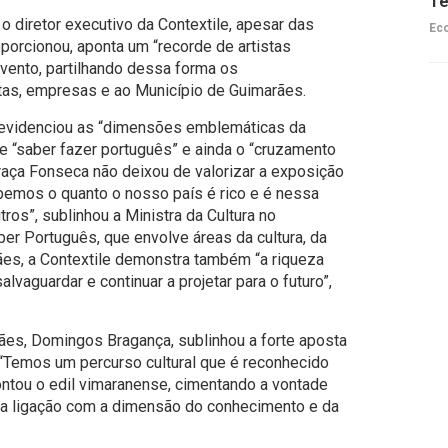
Te
o diretor executivo da Contextile, apesar das
Ec
porcionou, aponta um “recorde de artistas
evento, partilhando dessa forma os
stas, empresas e ao Município de Guimarães.
ra evidenciou as “dimensões emblemáticas da
de “saber fazer português” e ainda o “cruzamento
 Graça Fonseca não deixou de valorizar a exposição
emos o quanto o nosso país é rico e é nessa
ros”, sublinhou a Ministra da Cultura no
r Português, que envolve áreas da cultura, da
es, a Contextile demonstra também “a riqueza
lvaguardar e continuar a projetar para o futuro”,
es, Domingos Bragança, sublinhou a forte aposta
 “Temos um percurso cultural que é reconhecido
ontou o edil vimaranense, cimentando a vontade
ta ligação com a dimensão do conhecimento e da