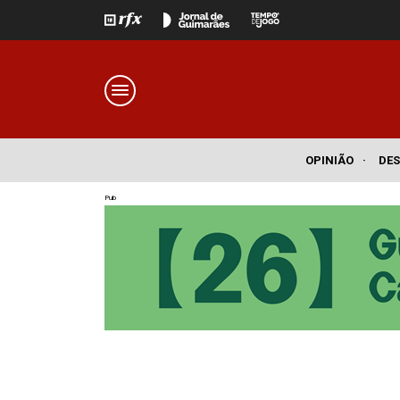
OPINIÃO
·
DE
Pub