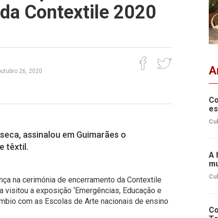
da Contextile 2020
A
outubro 26, 2020
Co
es
Cul
nseca, assinalou em Guimarães o
 têxtil.
A 
mu
Cul
nça na cerimónia de encerramento da Contextile
 visitou a exposição ‘Emergências, Educação e
rcâmbio com as Escolas de Arte nacionais de ensino
Co