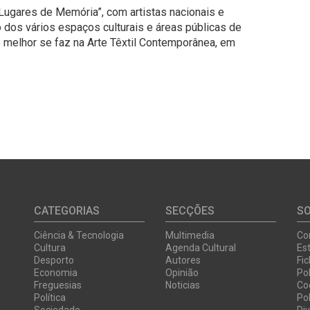
Lugares de Memória”, com artistas nacionais e
dos vários espaços culturais e áreas públicas de
melhor se faz na Arte Têxtil Contemporânea, em
CATEGORIAS
SECÇÕES
S
Ciência & Tecnologia
Multimedia
Co
Cultura
Agenda Cultural
Est
Desporto
Autores
Fi
Economia
Opinião
Pol
Freguesias
Noticias
Co
Política
Pol