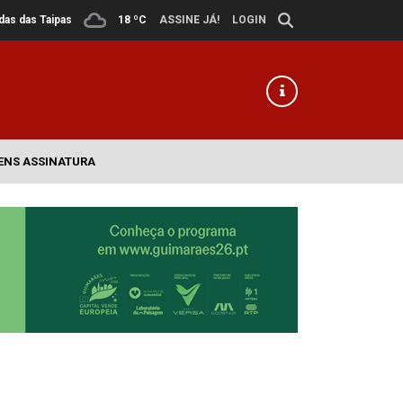
ldas das Taipas
18 ºC
ASSINE JÁ!
LOGIN
ENS ASSINATURA