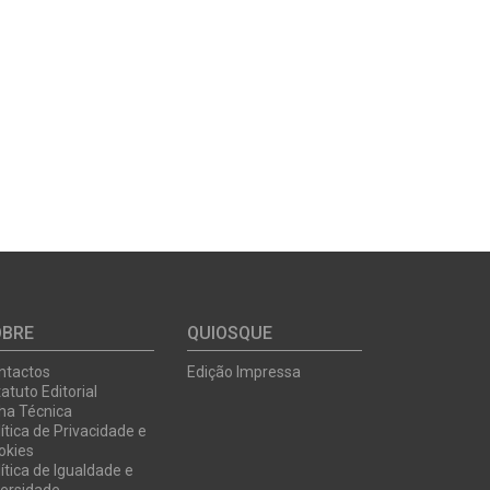
OBRE
QUIOSQUE
ntactos
Edição Impressa
atuto Editorial
cha Técnica
ítica de Privacidade e
okies
ítica de Igualdade e