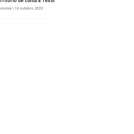
rritório de cultura Têxtil
onomia \
16 outubro 2020