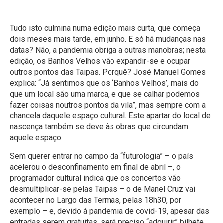
Tudo isto culmina numa edição mais curta, que começa
dois meses mais tarde, em junho. E só há mudanças nas
datas? Não, a pandemia obriga a outras manobras; nesta
edição, os Banhos Velhos vão expandir-se e ocupar
outros pontos das Taipas. Porquê? José Manuel Gomes
explica: “Já sentimos que os ‘Banhos Velhos’, mais do
que um local são uma marca, e que se calhar podemos
fazer coisas noutros pontos da vila”, mas sempre com a
chancela daquele espaço cultural. Este apartar do local de
nascença também se deve às obras que circundam
aquele espaço.
Sem querer entrar no campo da “futurologia” – o país
acelerou o desconfinamento em final de abril –, o
programador cultural indica que os concertos vão
desmultiplicar-se pelas Taipas – o de Manel Cruz vai
acontecer no Largo das Termas, pelas 18h30, por
exemplo – e, devido à pandemia de covid-19, apesar das
entradas serem gratuitas, será preciso “adquirir” bilhete