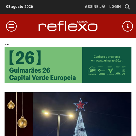
08 agosto 2026
ASSINE JÁ!
LOGIN
Pub