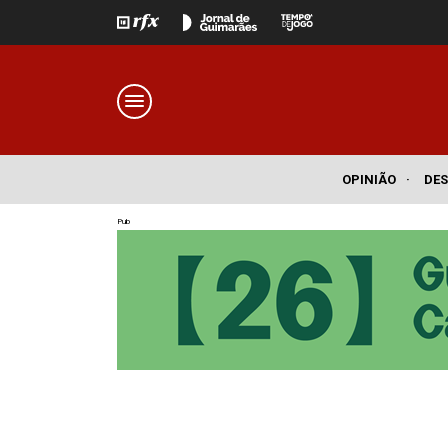
OPINIÃO
·
DE
Pub