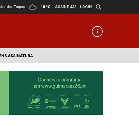
ldas das Taipas
18 ºC
ASSINE JÁ!
LOGIN
ENS ASSINATURA