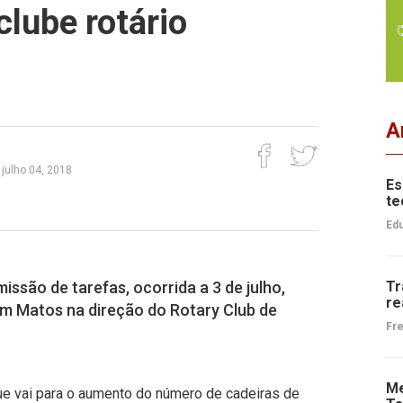
clube rotário
A
 julho 04, 2018
Es
te
Edu
ssão de tarefas, ocorrida a 3 de julho,
Tr
re
im Matos na direção do Rotary Club de
Fre
Me
ue vai para o aumento do número de cadeiras de