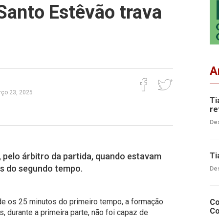
Santo Estêvão trava
A
ço 23, 2025
Ti
re
Des
, pelo árbitro da partida, quando estavam
Ti
os do segundo tempo.
Des
e os 25 minutos do primeiro tempo, a formação
Co
Co
, durante a primeira parte, não foi capaz de