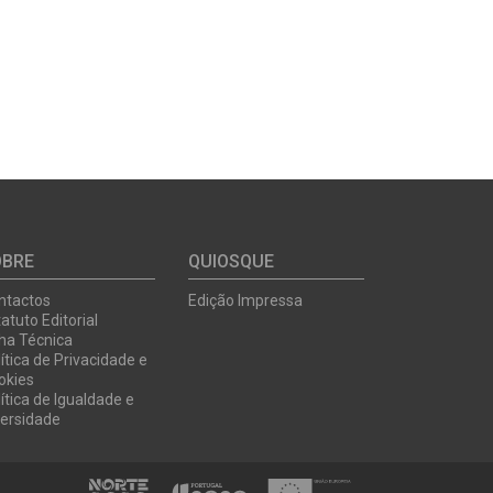
OBRE
QUIOSQUE
ntactos
Edição Impressa
atuto Editorial
cha Técnica
ítica de Privacidade e
okies
ítica de Igualdade e
versidade