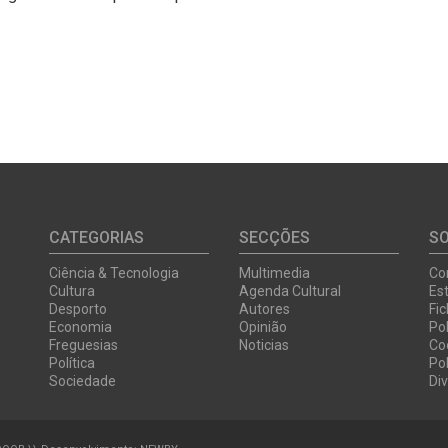
CATEGORIAS
SECÇÕES
S
Ciência & Tecnologia
Multimedia
Co
Cultura
Agenda Cultural
Est
Desporto
Autores
Fi
Economia
Opinião
Pol
Freguesias
Noticias
Co
Política
Pol
Sociedade
Di