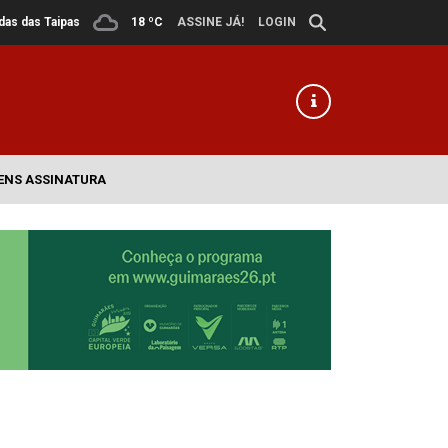
ldas das Taipas
18 ºC
ASSINE JÁ!
LOGIN
ENS ASSINATURA