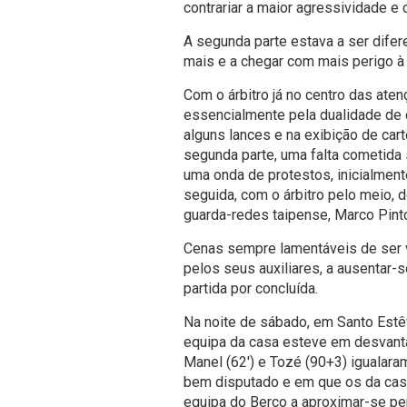
contrariar a maior agressividade e 
A segunda parte estava a ser difer
mais e a chegar com mais perigo à b
Com o árbitro já no centro das at
essencialmente pela dualidade de c
alguns lances e na exibição de ca
segunda parte, uma falta cometida 
uma onda de protestos, inicialmen
seguida, com o árbitro pelo meio,
guarda-redes taipense, Marco Pint
Cenas sempre lamentáveis de ser ve
pelos seus auxiliares, a ausentar-s
partida por concluída.
Na noite de sábado, em Santo Estê
equipa da casa esteve em desvant
Manel (62') e Tozé (90+3) igualara
bem disputado e em que os da casa 
equipa do Berço a aproximar-se pe