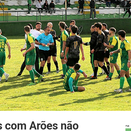
s com Arões não
Pub