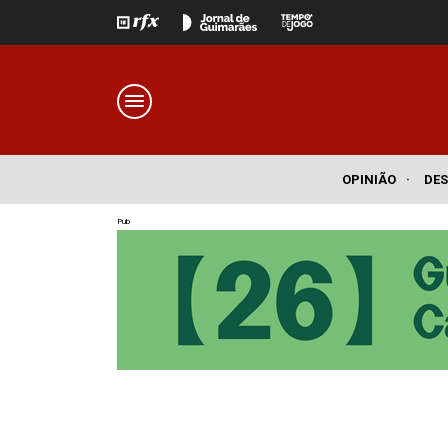
OPINIÃO
·
DE
Pub