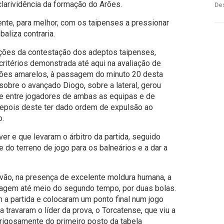
clarividência da formação do Arões.
Des
ente, para melhor, com os taipenses a pressionar
aliza contraria.
enções da contestação dos adeptos taipenses,
ritérios demonstrada até aqui na avaliação de
rtões amarelos, à passagem do minuto 20 desta
sobre o avançado Diogo, sobre a lateral, gerou
te entre jogadores de ambas as equipas e de
 depois deste ter dado ordem de expulsão ao
o.
r e que levaram o árbitro da partida, seguido
e do terreno de jogo para os balneários e a dar a
vão, na presença de excelente moldura humana, a
agem até meio do segundo tempo, por duas bolas.
m a partida e colocaram um ponto final num jogo
travaram o líder da prova, o Torcatense, que viu a
rigosamente do primeiro posto da tabela