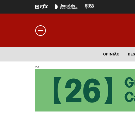
OPINIÃO
·
DE
Pub