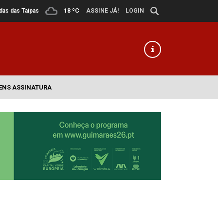
ldas das Taipas
18 ºC
ASSINE JÁ!
LOGIN
ENS ASSINATURA