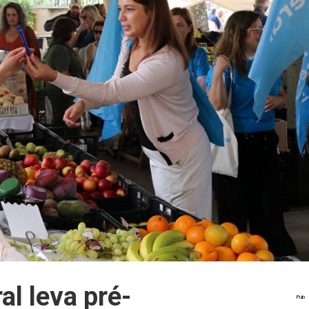
ral leva pré-
Pub