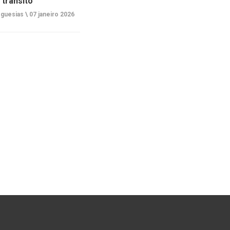
 trânsito
guesias \
07 janeiro 2026