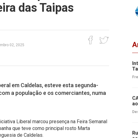
ira das Taipas
A
embro 02, 2025
In
Ta
Fre
beral em Caldelas, esteve esta segunda-
 com a população e os comerciantes, numa
CA
ao
Des
iciativa Liberal marcou presença na Feira Semanal
anha que teve como principal rosto Marta
Ru
eguesia de Caldelas.