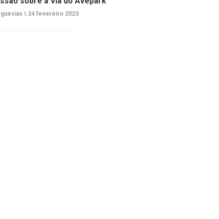
ssão sobre a Via do Avepark
guesias \
24 fevereiro 2023