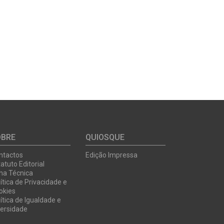
OBRE
QUIOSQUE
ntactos
Edição Impressa
atuto Editorial
cha Técnica
ítica de Privacidade e
okies
ítica de Igualdade e
versidade