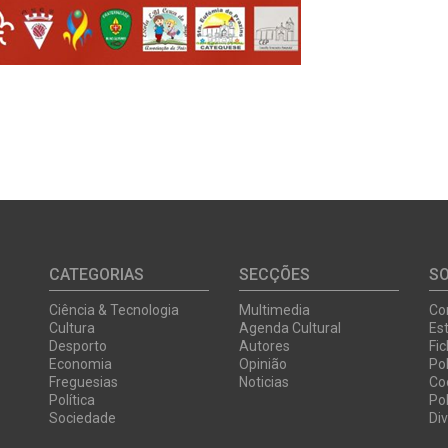
CATEGORIAS
SECÇÕES
S
Ciência & Tecnologia
Multimedia
Co
Cultura
Agenda Cultural
Est
Desporto
Autores
Fi
Economia
Opinião
Pol
Freguesias
Noticias
Co
Política
Pol
Sociedade
Di