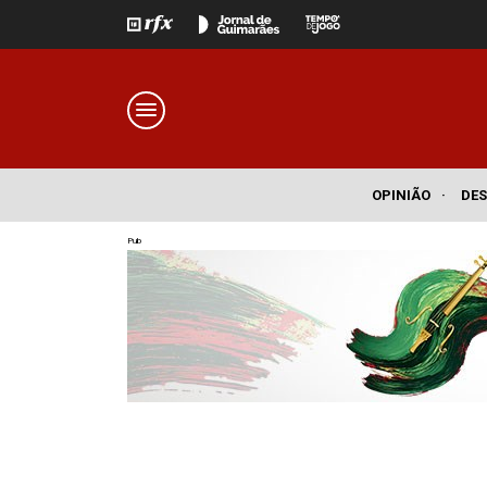
OPINIÃO
·
DE
Pub