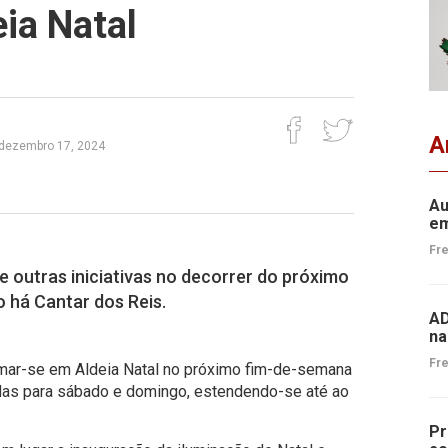
ia Natal
A
, dezembro 17, 2024
Au
em
Fre
e outras iniciativas no decorrer do próximo
o há Cantar dos Reis.
AD
na
Fre
rmar-se em Aldeia Natal no próximo fim-de-semana
das para sábado e domingo, estendendo-se até ao
Pr