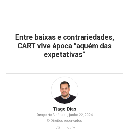
Entre baixas e contrariedades,
CART vive época “aquém das
expetativas”
Tiago Dias
Desporto \
sábado, junho 22, 2024
© Direitos reservados