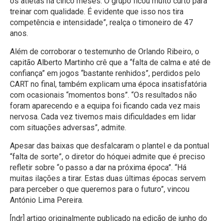
os atletas há cinco meses. O grupo ficou muito curto para
treinar com qualidade. É evidente que isso nos tira
competência e intensidade”, realça o timoneiro de 47
anos.
Além de corroborar o testemunho de Orlando Ribeiro, o
capitão Alberto Martinho crê que a “falta de calma e até de
confiança” em jogos “bastante renhidos”, perdidos pelo
CART no final, também explicam uma época insatisfatória
com ocasionais “momentos bons”. “Os resultados não
foram aparecendo e a equipa foi ficando cada vez mais
nervosa. Cada vez tivemos mais dificuldades em lidar
com situações adversas”, admite.
Apesar das baixas que desfalcaram o plantel e da pontual
“falta de sorte”, o diretor do hóquei admite que é preciso
refletir sobre “o passo a dar na próxima época”. “Há
muitas ilações a tirar. Estas duas últimas épocas servem
para perceber o que queremos para o futuro”, vincou
António Lima Pereira.
[ndr] artigo originalmente publicado na edição de junho do