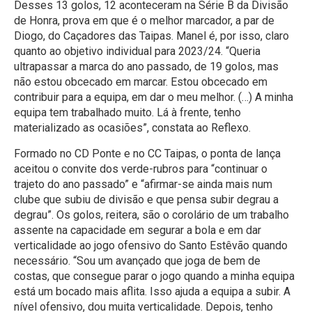
Desses 13 golos, 12 aconteceram na Série B da Divisão
de Honra, prova em que é o melhor marcador, a par de
Diogo, do Caçadores das Taipas. Manel é, por isso, claro
quanto ao objetivo individual para 2023/24. “Queria
ultrapassar a marca do ano passado, de 19 golos, mas
não estou obcecado em marcar. Estou obcecado em
contribuir para a equipa, em dar o meu melhor. (…) A minha
equipa tem trabalhado muito. Lá à frente, tenho
materializado as ocasiões”, constata ao Reflexo.
Formado no CD Ponte e no CC Taipas, o ponta de lança
aceitou o convite dos verde-rubros para “continuar o
trajeto do ano passado” e “afirmar-se ainda mais num
clube que subiu de divisão e que pensa subir degrau a
degrau”. Os golos, reitera, são o corolário de um trabalho
assente na capacidade em segurar a bola e em dar
verticalidade ao jogo ofensivo do Santo Estêvão quando
necessário. “Sou um avançado que joga de bem de
costas, que consegue parar o jogo quando a minha equipa
está um bocado mais aflita. Isso ajuda a equipa a subir. A
nível ofensivo, dou muita verticalidade. Depois, tenho