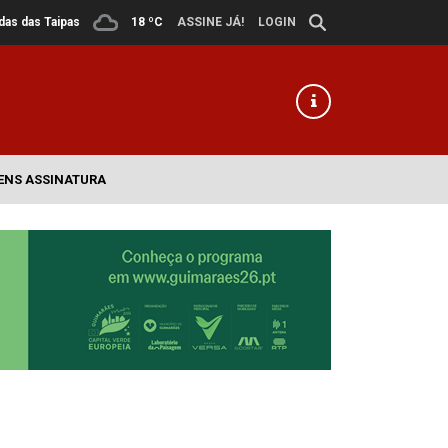
ldas das Taipas
18 ºC
ASSINE JÁ!
LOGIN
ENS ASSINATURA