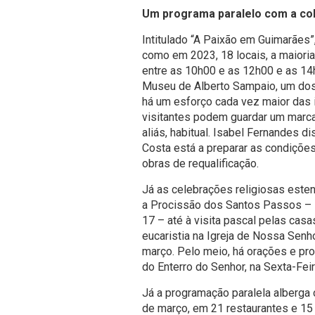
Um programa paralelo com a co
Intitulado “A Paixão em Guimarães”, 
como em 2023, 18 locais, a maioria
entre as 10h00 e as 12h00 e as 14h
Museu de Alberto Sampaio, um dos 
há um esforço cada vez maior das i
visitantes podem guardar um marca
aliás, habitual. Isabel Fernandes d
Costa está a preparar as condições p
obras de requalificação.
Já as celebrações religiosas est
a Procissão dos Santos Passos – s
17 – até à visita pascal pelas cas
eucaristia na Igreja de Nossa Senh
março. Pelo meio, há orações e p
do Enterro do Senhor, na Sexta-Feir
Já a programação paralela alberga
de março, em 21 restaurantes e 15 