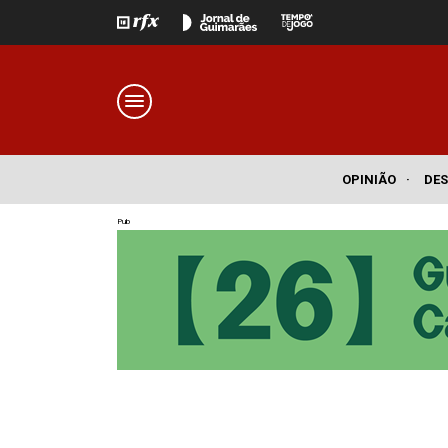
OPINIÃO
·
DE
Pub