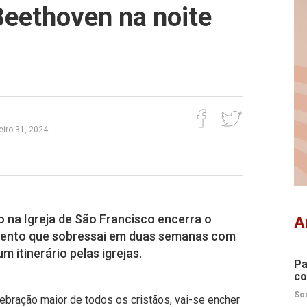
Beethoven na noite
eiro 31, 2024
o na Igreja de São Francisco encerra o
A
 evento que sobressai em duas semanas com
m itinerário pelas igrejas.
Pa
co
So
ebração maior de todos os cristãos, vai-se encher