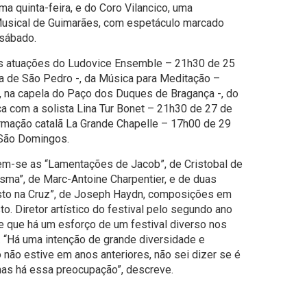
a quinta-feira, e do Coro Vilancico, uma
usical de Guimarães, com espetáculo marcado
 sábado.
s atuações do Ludovice Ensemble – 21h30 de 25
ca de São Pedro -, da Música para Meditação –
a, na capela do Paço dos Duques de Bragança -, do
a com a solista Lina Tur Bonet – 21h30 de 27 de
rmação catalã La Grande Chapelle – 17h00 de 29
e São Domingos.
uem-se as “Lamentações de Jacob”, de Cristobal de
sma”, de Marc-Antoine Charpentier, e de duas
isto na Cruz”, de Joseph Haydn, composições em
to. Diretor artístico do festival pelo segundo ano
e que há um esforço de um festival diverso nos
. “Há uma intenção de grande diversidade e
 não estive em anos anteriores, não sei dizer se é
mas há essa preocupação”, descreve.