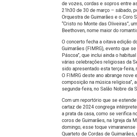
de vozes, cordas e sopros entre as
21h30 de 30 de março – sábado, por
Orquestra de Guimarães e o Coro Si
“Cristo no Monte das Oliveiras”, 
Beethoven, nome maior do romantis
O concerto fecha a oitava edição d
Guimarães (FIMRG), evento que se 
Páscoa”, que inclui ainda o habitual
várias celebrações religiosas da S
sido apresentado esta terça-feira,
O FIMRG deste ano abrange nove e
composição na música religiosa”, 
segunda-feira, no Salão Nobre da 
Com um reportório que se estende 
cartaz de 2024 congrega intérpret
a prata da casa, como se verifica n
coros de Guimarães, na Igreja da M
domingo; esse toque vimaranense 
Quarteto de Cordas de Guimarães,