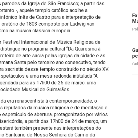
 paredes da Igreja de São Francisco; a partir das
tanto -, aquele templo católico acolhe a
Ex
nfónico Inês de Castro para a interpretação de
Mu
um oratório de 1803 composto por Ludwig van
Pol
mo na música clássica europeia.
o Festival Internacional de Música Religiosa de
distingue no programa cultural “Da Quaresma à
Gu
 roteiro de arte sacra pelas igrejas da cidade e as
pe
emana Santa pelo terceiro ano consecutivo, tendo
Cul
 na sacristia desse templo construído no século XV.
spetáculos e uma mesa-redonda intitulada “A
agendada para as 17h00 de 25 de março, uma
Sociedade Musical de Guimarães.
da era renascentista à contemporaneidade, o
es reputados da música religiosa e de meditação e
o espetáculo de abertura, protagonizado por vários
isericórdia, a partir das 17h00 de 24 de março, um
estará também presente nas interpretações do
 no Santuário de Nossa Senhora do Carmo da