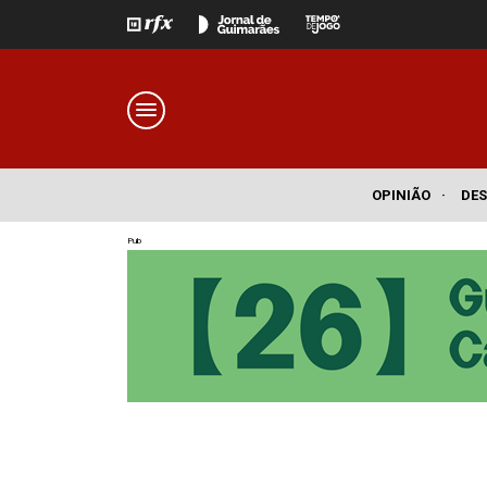
OPINIÃO
·
DE
Pub