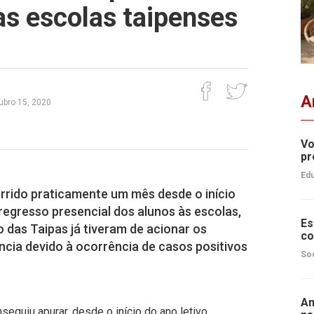
as escolas taipenses
A
tubro 15, 2020
Vo
pr
Edu
rrido praticamente um mês desde o início
 regresso presencial dos alunos às escolas,
Es
 das Taipas já tiveram de acionar os
co
ncia devido à ocorrência de casos positivos
So
An
eguiu apurar, desde o início do ano letivo