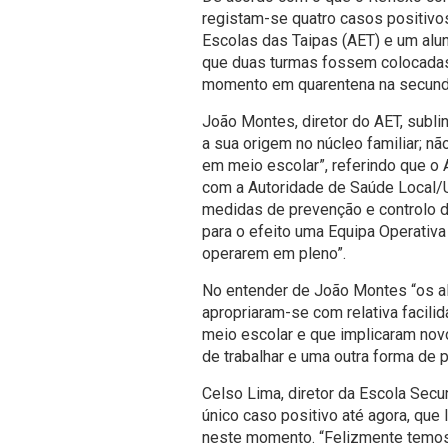
registam-se quatro casos positivo
Escolas das Taipas (AET) e um alun
que duas turmas fossem colocadas
momento em quarentena na secundá
João Montes, diretor do AET, subli
a sua origem no núcleo familiar; n
em meio escolar”, referindo que o 
com a Autoridade de Saúde Local/U
medidas de prevenção e controlo 
para o efeito uma Equipa Operativ
operarem em pleno”.
No entender de João Montes “os al
apropriaram-se com relativa facili
meio escolar e que implicaram no
de trabalhar e uma outra forma de p
Celso Lima, diretor da Escola Secu
único caso positivo até agora, que
neste momento. “Felizmente temos