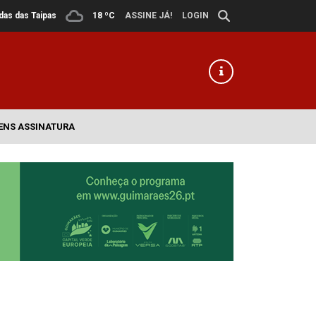
ldas das Taipas
18 ºC
ASSINE JÁ!
LOGIN
ENS ASSINATURA