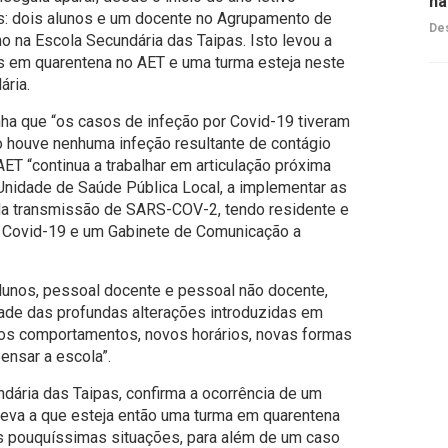
na
s: dois alunos e um docente no Agrupamento de
Des
o na Escola Secundária das Taipas. Isto levou a
 em quarentena no AET e uma turma esteja neste
ria.
nha que “os casos de infeção por Covid-19 tiveram
ão houve nenhuma infeção resultante de contágio
AET “continua a trabalhar em articulação próxima
nidade de Saúde Pública Local, a implementar as
da transmissão de SARS-COV-2, tendo residente e
a Covid-19 e um Gabinete de Comunicação a
unos, pessoal docente e pessoal não docente,
dade das profundas alterações introduzidas em
vos comportamentos, novos horários, novas formas
ensar a escola”.
ndária das Taipas, confirma a ocorrência de um
 leva a que esteja então uma turma em quarentena
 pouquíssimas situações, para além de um caso