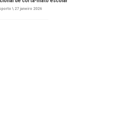
cional de corta-mato escolar
porto \
27 janeiro 2026