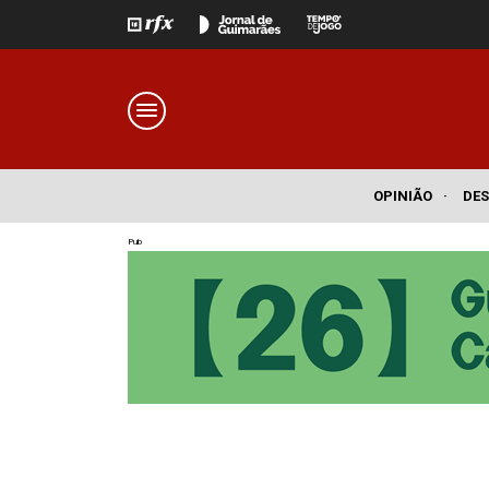
OPINIÃO
·
DE
Pub