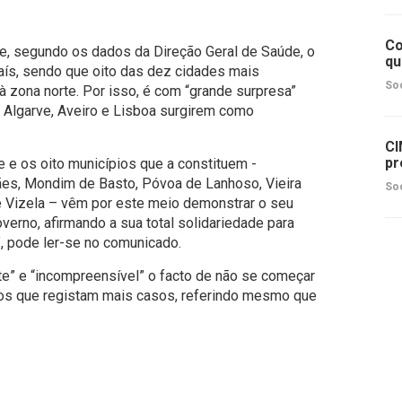
Co
de, segundo os dados da Direção Geral de Saúde, o
qu
aís, sendo que oito das dez cidades mais
So
 zona norte. Por isso, é com “grande surpresa”
, Algarve, Aveiro e Lisboa surgirem como
CI
pr
e e os oito municípios que a constituem -
ães, Mondim de Basto, Póvoa de Lanhoso, Vieira
So
e Vizela – vêm por este meio demonstrar o seu
erno, afirmando a sua total solidariedade para
, pode ler-se no comunicado.
e” e “incompreensível” o facto de não se começar
itos que registam mais casos, referindo mesmo que