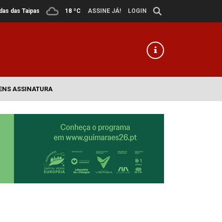
ldas das Taipas
18 ºC
ASSINE JÁ!
LOGIN
ENS ASSINATURA