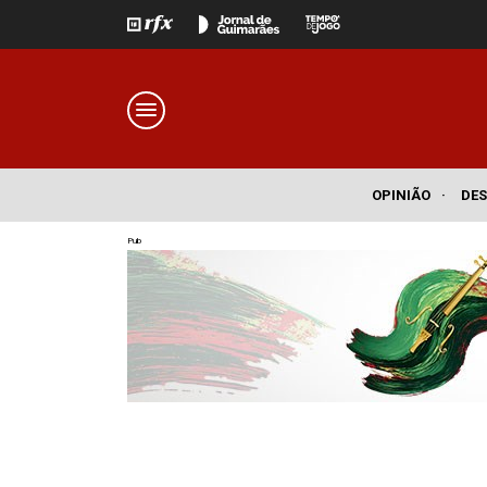
OPINIÃO
·
DE
Pub