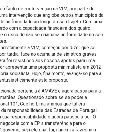
 o facto de a intervenção na VIM, por parte de
uma intervenção que engloba outros municípios da
de uniformidade ao longo do seu trajeto: Com uma
ordo com a capacidade financeira dos quatro
e o risco de não se criar uma uniformidade no seu
tes.
oncretamente à VIM, começou por dizer que se
or tardia, face ao acumular de sinistros graves
ara foi resistindo aos nossos apelos para uma
por apresentar uma proposta minimalista em 2012
ia socialista. Hoje, finalmente, avança-se para a
ntusiasticamente esta proposta.
encionada pertencia à AMAVE e agora passa para a
imarães. Questionado sobre se se poderia
onal 101, Coelho Lima afirmou que tal era
é da responsabilidade das Estradas de Portugal
 sua responsabilidade e agora passou a ser. O
negoceie com a EP a transferência para o
 governo, seja ele qual for, nunca irá fazer uma