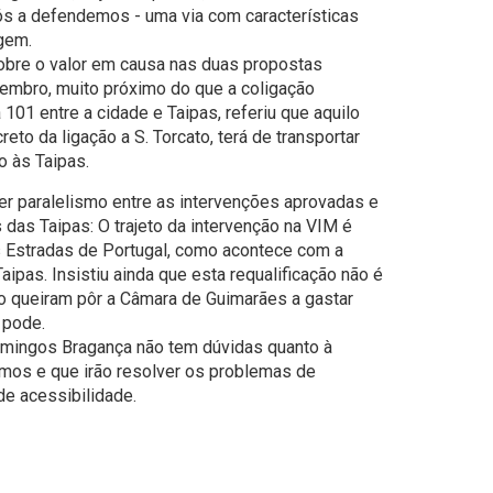
s a defendemos - uma via com características
gem.
obre o valor em causa nas duas propostas
embro, muito próximo do que a coligação
 101 entre a cidade e Taipas, referiu que aquilo
eto da ligação a S. Torcato, terá de transportar
o às Taipas.
r paralelismo entre as intervenções aprovadas e
s das Taipas: O trajeto da intervenção na VIM é
às Estradas de Portugal, como acontece com a
Taipas. Insistiu ainda que esta requalificação não é
o queiram pôr a Câmara de Guimarães a gastar
 pode.
omingos Bragança não tem dúvidas quanto à
mos e que irão resolver os problemas de
e acessibilidade.