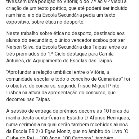
tivessem uma posição no Vitória; o do 7.º ao 9.º visou a
criação de um texto poético, que até poderá ser incluído
num hino, e o da Escola Secundária pediu um texto
expositivo, sobre ética no desporto.
Neste trabalho sobre ética no desporto, destinado aos
alunos do secundário, o único vencedor acabou por ser
Nelson Silva, da Escola Secundária das Taipas. entre os
três premiados do 1.º Ciclo destaque para Camila
Antunes, do Agrupamento de Escolas das Taipas.
“Aprofundar a relação umbilical entre o Vitória, a
comunidade escolar e todo o concelho de Guimarães” foi
o objetivo do concurso, segundo frisou Miguel Pinto
Lisboa na altura da apresentação do concurso, que
decorreu nas Taipas.
A sessão de entrega de prémios decorre às 10 horas da
manhã desta sexta-feira no Estádio D. Afonso Henriques,
numa cerimónia na qual serão também recebidos alunos
da Escola EB 2/3 Egas Moniz, que no âmbito do Livro “O
Clube do Rei – 100 Anos, 100 Cartoons”, também