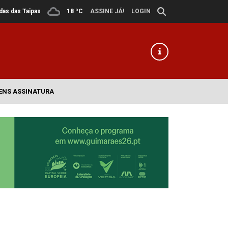
ldas das Taipas
18 ºC
ASSINE JÁ!
LOGIN
ENS ASSINATURA