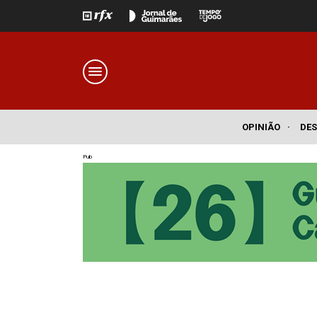
OPINIÃO
·
DE
Pub