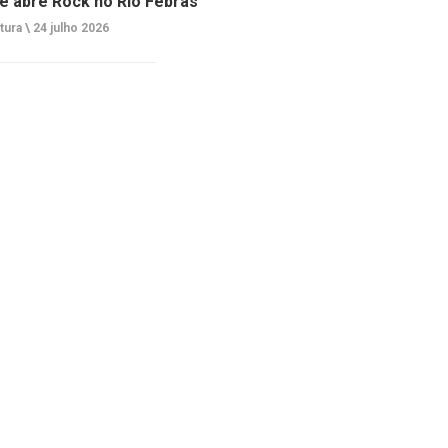
e abre Rock no Rio Febras
tura \
24 julho 2026