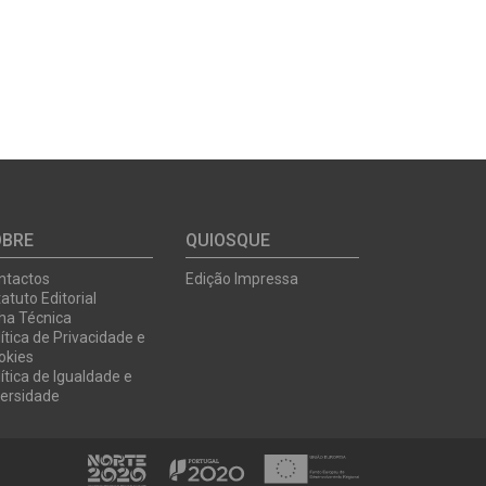
OBRE
QUIOSQUE
ntactos
Edição Impressa
atuto Editorial
cha Técnica
ítica de Privacidade e
okies
ítica de Igualdade e
versidade