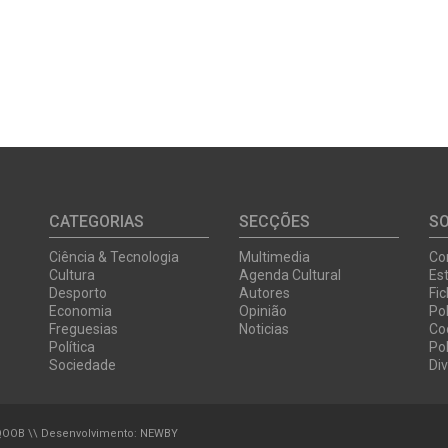
CATEGORIAS
SECÇÕES
S
Ciência & Tecnologia
Multimedia
Co
Cultura
Agenda Cultural
Est
Desporto
Autores
Fi
Economia
Opinião
Pol
Freguesias
Noticias
Co
Política
Pol
Sociedade
Di
QOOB
\\ Desenvolvimento:
NEWBY