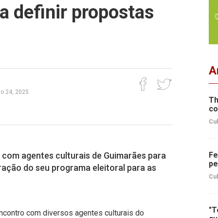
 definir propostas
A
lho 24, 2025
Th
co
Cul
com agentes culturais de Guimarães para
Fe
pe
ração do seu programa eleitoral para as
Cul
"T
contro com diversos agentes culturais do