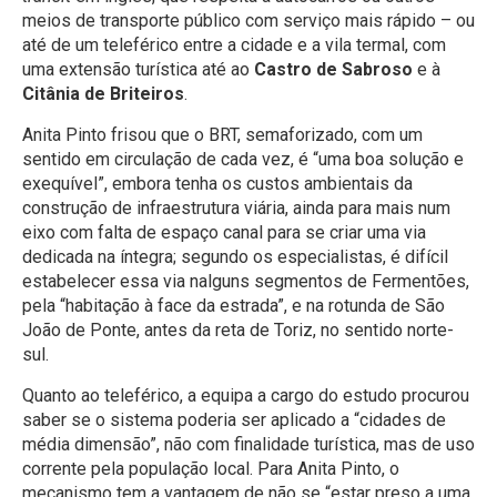
meios de transporte público com serviço mais rápido – ou
até de um teleférico entre a cidade e a vila termal, com
uma extensão turística até ao
Castro de Sabroso
e à
Citânia de Briteiros
.
Anita Pinto frisou que o BRT, semaforizado, com um
sentido em circulação de cada vez, é “uma boa solução e
exequível”, embora tenha os custos ambientais da
construção de infraestrutura viária, ainda para mais num
eixo com falta de espaço canal para se criar uma via
dedicada na íntegra; segundo os especialistas, é difícil
estabelecer essa via nalguns segmentos de Fermentões,
pela “habitação à face da estrada”, e na rotunda de São
João de Ponte, antes da reta de Toriz, no sentido norte-
sul.
Quanto ao teleférico, a equipa a cargo do estudo procurou
saber se o sistema poderia ser aplicado a “cidades de
média dimensão”, não com finalidade turística, mas de uso
corrente pela população local. Para Anita Pinto, o
mecanismo tem a vantagem de não se “estar preso a uma