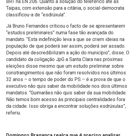
BRT na EN 206. Quanto à solução do teleférico até às
Taipas, com extensão para a citânia, o social-democrata
classificou-a de “esdrúxula”.
Já Bruno Fernandes criticou o facto de se apresentarem
“estudos preliminares” numa fase tão avançada do
mandato. “Esta indefinição leva a que se criem ideias na
população de que poderá ser assim, poderá ser assado.
Depois até descredibilizam a ação do município”, disse. O
candidato da coligação JpG a Santa Clara nas próximas
eleições disse mesmo que um estudo preliminar sobre
constrangimentos que não foram resolvidos nos últimos
32 anos – o tempo de poder do PS – é a prova de que o
executivo não quis saber da mobilidade nos dois últimos
mandatos. “Guimarães não quis saber da sua mobilidade.
Não temos bom acesso às principais centralidades fora
da cidade. Isso obriga a encontrar soluções esdrúxulas”,
referiu.
Domingos Bragança realça que é preciso analisar