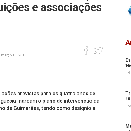
tuições e associações
A
a, março 15, 2018
Es
te
Edu
 ações previstas para os quatro anos de
Tr
re
eguesia marcam o plano de intervenção da
Fre
ho de Guimarães, tendo como desígnio a
Me