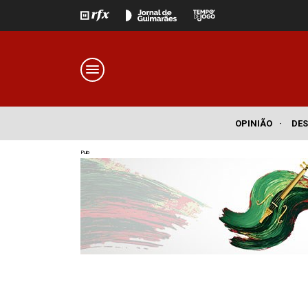
OPINIÃO
·
DE
Pub