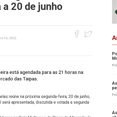
 a 20 de junho
A
nho 16, 2022
Po
Mo
Pol
eira está agendada para as 21 horas na
ercado das Taipas.
As
pe
Pol
las reúne na próxima segunda-feira, 20 de junho,
l será apresentada, discutida e votada a segunda
As