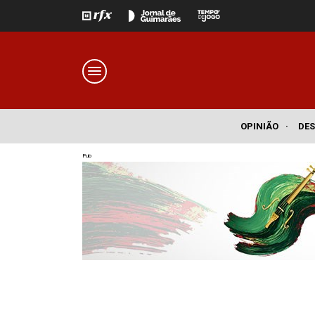
OPINIÃO
·
DE
Pub