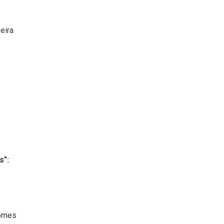
eira
s":
Gomes