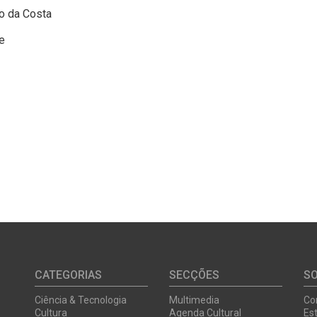
ho da Costa
e
CATEGORIAS
SECÇÕES
S
Ciência & Tecnologia
Multimedia
Co
Cultura
Agenda Cultural
Est