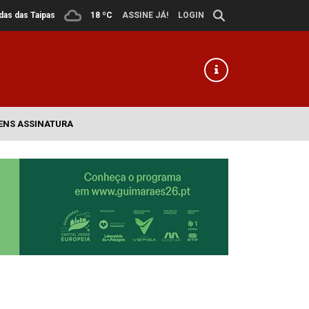
ldas das Taipas
18 ºC
ASSINE JÁ!
LOGIN
ENS ASSINATURA