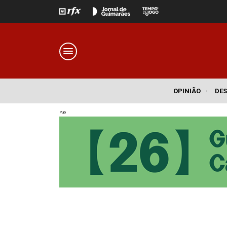
OPINIÃO
·
DE
Pub