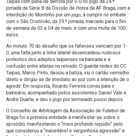
Taipas com pena de derrota por 3-0 no jogo da 24.ª
jornada da Série B da Divisão de Honra da AF Braga, com a
interdição do Montinho por um jogo, a cumprir no embate
com o São Cristóvão, da 29.ª jornada, marcado para o fim
de semana de 03 e 04 de maio, e com uma multa de 100
euros.
Ao minuto 70 do desafio que os fafenses venciam por 1-
0, uma falta junto à linha lateral desencadeou ruidosos
protestos dos adeptos taipenses na bancada e a
confusão entre atletas no relvado. O guarda-redes do CC
Taipas, Marco Pinto, deixou a baliza, viu o cartão vermelho
direto e dirigiu-se de imediato ao juiz com a intenção de o
agredir. Em resposta, Ricardo Ferreira correu para o
balneário, acompanhado pelos assistentes Daniel Vale e
André Duarte, e deu o jogo por terminado pouco depois.
O Conselho de Arbitragem da Associação de Futebol de
Braga foi a primeira entidade a manifestar-se sobre o
episódio, manifestando o “mais profundo repúdio” pelo
que considerou a “inaceitável e vergonhosa agressão” e