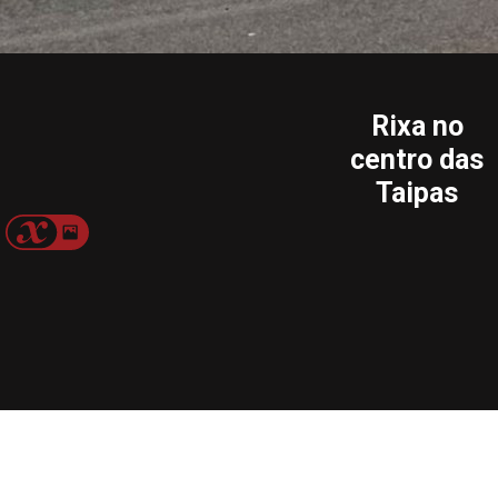
Viatura pendurada no jardim junto à sede
da Junta de Freguesia
Rixa no
centro das
Taipas