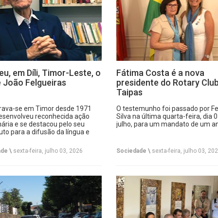
eu, em Díli, Timor-Leste, o
Fátima Costa é a nova
 João Felgueiras
presidente do Rotary Clu
Taipas
rava-se em Timor desde 1971
O testemunho foi passado por F
esenvolveu reconhecida ação
Silva na última quarta-feira, dia 
ária e se destacou pelo seu
julho, para um mandato de um a
uto para a difusão da língua e
 portuguesas.
de \
sexta-feira, julho 03, 2026
Sociedade \
sexta-feira, julho 03, 20