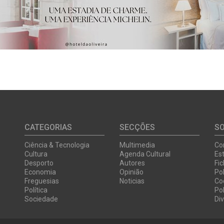
CATEGORIAS
SECÇÕES
S
Ciência & Tecnologia
Multimedia
Co
Cultura
Agenda Cultural
Est
Desporto
Autores
Fi
Economia
Opinião
Pol
Freguesias
Noticias
Co
Política
Pol
Sociedade
Di