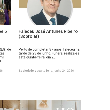
be 5
Faleceu José Antunes Ribeiro
(Soprolar)
REG) de
Perto de completar 87 anos, faleceu na
tas
tarde de 23 de junho. Funeral realiza-se
mil
esta quinta-feira, dia 25.
s.
26
Sociedade \
quarta-feira, junho 24, 2026