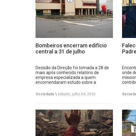
Bombeiros encerram edifício
Falec
central a 31 de julho
Padre
Decisão da Direção foi tomada a 28 de
Encont
maio após conhecido relatório de
onde d
empresa especializada a quem
mission
encomendaram estudo sobre a
contrib
segurança das instalações.
cultura
Sociedade \
sábado, julho 04, 2026
Socieda