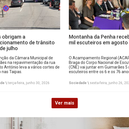
 obrigam a
Montanha da Penha rece
cionamento de trânsito
mil escuteiros em agosto
 de julho
enção da Câmara Municipal de
O Acampamento Regional (ACA
ães na repavimentação da rua
Braga do Corpo Nacional de Escu
o António leva a vários cortes de
(CNE) vai juntar em Guimarães 5 
o nas Taipas.
escuteiros entre os 6 e os 76 ano
de \
terça-feira, junho 30, 2026
Sociedade \
sexta-feira, junho 26, 20
Ver mais